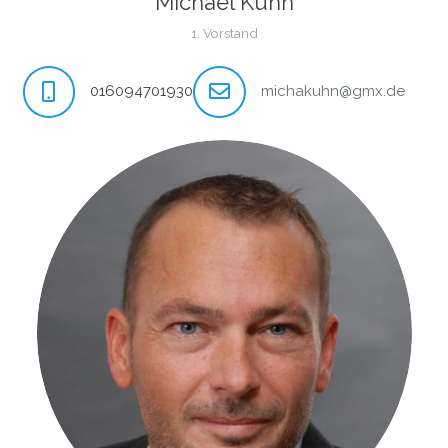
Michael Kuhn
1. Vorstand
016094701930
michakuhn@gmx.de